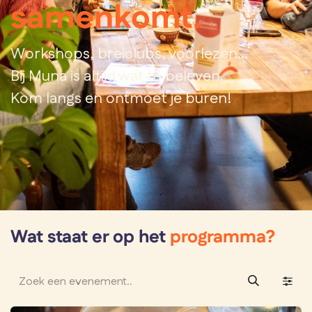
samenkomt.
Workshops, breiclubs, voorlezen...
Bij Muna is altijd wat te beleven.
Kom langs en ontmoet je buren!
Wat staat er op het
programma?