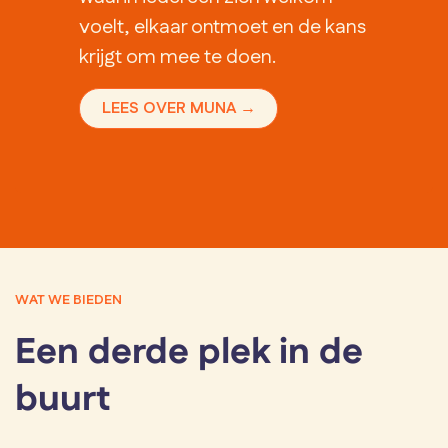
voelt, elkaar ontmoet en de kans
krijgt om mee te doen.
LEES OVER MUNA →
WAT WE BIEDEN
Een derde plek in de
buurt