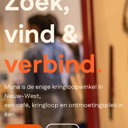
Zoek,
vind &
verbind.
Muna is de enige kringloopwinkel in
Nieuw-West,
een café, kringloop en ontmoetingsplek in
één.