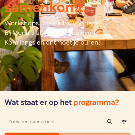
samenkomt.
Workshops, breiclubs, voorlezen...
Bij Muna is altijd wat te beleven.
Kom langs en ontmoet je buren!
Wat staat er op het
programma?